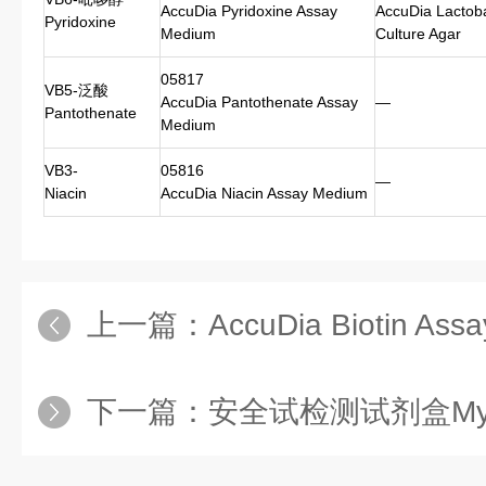
AccuDia Pyridoxine Assay
AccuDia Lactobac
Pyridoxine
Medium
Culture Agar
05817
VB5-泛酸
AccuDia Pantothenate Assay
—
Pantothenate
Medium
VB3-
05816
—
Niacin
AccuDia Niacin Assay Medium
上一篇：
AccuDia Biotin Ass
下一篇：
安全试检测试剂盒MycoFi