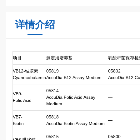
详情介绍
项目
测定用培养基
乳酸杆菌保存检
VB12-钴胺素
05819
05802
Cyanocobalamin
AccuDia B12 Assay Medium
AccuDia B12 Cu
05814
VB9-
AccuDia Folic Acid Assay
—
Folic Acid
Medium
VB7-
05818
—
Biotin
AccuDia Biotin Assay Medium
05815
05800
VB6-吡哆醇