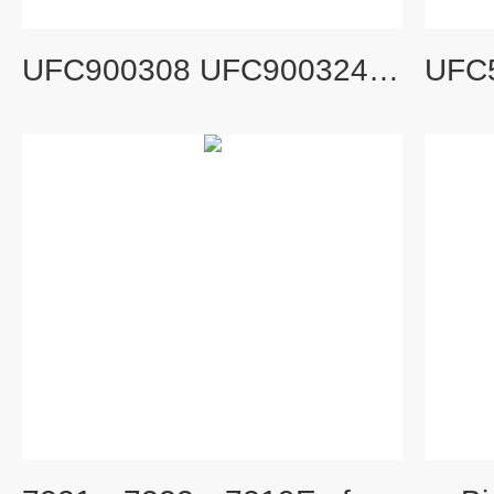
UFC900308 UFC900324Millipore超滤离心管UFC903008 UFC903024 UFC903096 天燃气滤芯