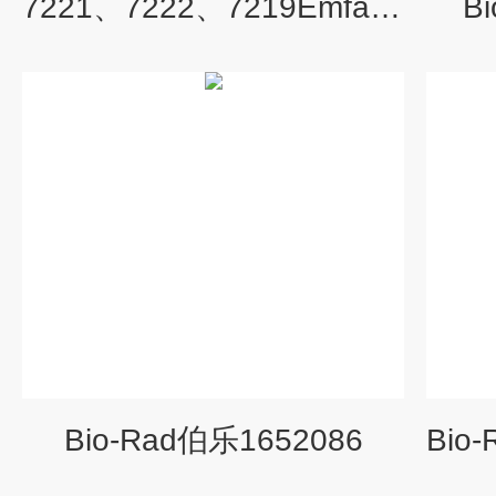
7221、7222、7219Emfab过滤膜TX40HI20-WW（PALL
B
Bio-Rad伯乐1652086