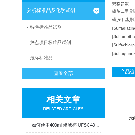
规格参数
分析标准品及化学试剂
磺胺二甲异噁唑|S
磺胺甲基异噁唑|S
特色标准品试剂
|Sulfadiazi
|Sulfametha
热点项目标准品试剂
|Sulfachlor
|Sulfaquino
混标标准品
产品咨
查看全部
相关文章
RELATED ARTICLES
您
如何使用400ml 超滤杯 UFSC40001进行高效过滤？