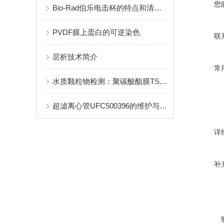
您
Bio-Rad伯乐电击杯的特点和清洗流程是怎样的
PVDF膜上蛋白的可逆染色
联
层析技术简介
常
水质颗粒物检测：聚碳酸酯膜TSTP14250的精准应用
超滤离心管UFC500396的维护与清洁指南
详
补