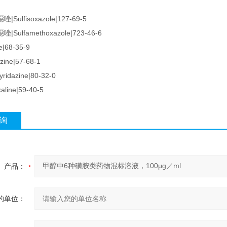
ulfisoxazole|127-69-5
ulfamethoxazole|723-46-6
ne|68-35-9
zine|57-68-1
pyridazine|80-32-0
xaline|59-40-5
询
产品：
的单位：