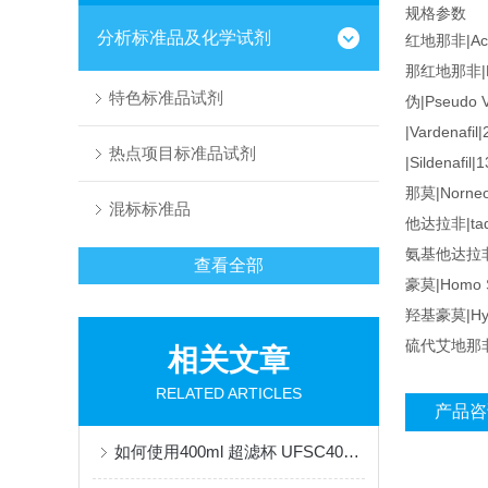
规格参数
分析标准品及化学试剂
红地那非|Aceti
那红地那非|Nor-
特色标准品试剂
伪|Pseudo V
|Vardenafil
热点项目标准品试剂
|Sildenafil
那莫|Norneos
混标标准品
他达拉非|tada
氨基他达拉非|Am
查看全部
豪莫|Homo Si
羟基豪莫|Hydr
硫代艾地那非|Th
相关文章
RELATED ARTICLES
产品咨
如何使用400ml 超滤杯 UFSC40001进行高效过滤？