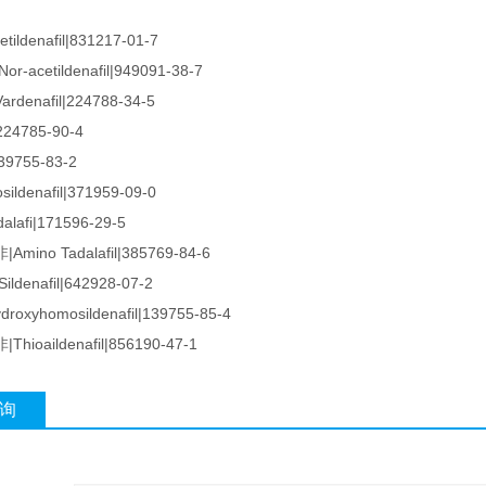
ldenafil|831217-01-7
acetildenafil|949091-38-7
ardenafil|224788-34-5
|224785-90-4
|139755-83-2
ildenafil|371959-09-0
lafi|171596-29-5
ino Tadalafil|385769-84-6
ldenafil|642928-07-2
oxyhomosildenafil|139755-85-4
ioaildenafil|856190-47-1
询