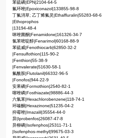
苯硫磷|EPN|2104-64-5
氟环唑|Epoxiconazol|133855-98-8
丁氟消草; 乙丁烯氟灵|Ethalfluralin|55283-68-6
|Ethoprophos
|13194-48-4
咪唑菌酮|Fenamidone|161326-34-7
氯苯嘧啶醇|Fenarimol|60168-88-9
苯硫威|Fenothiocarb|62850-32-2
|Fensulfothion|115-90-2
|Fenthion|55-38-9
|Fenvalerate|51630-58-1
氟酰胺|Flutolanil|66332-96-5
|Fonofos|944-22-9
安果磷|Formothion|2540-82-1
噻唑磷|Fosthiazate|98886-44-3
六氯苯|Hexachlorobenzene|118-74-1
环嗪酮|Hexazinone|51235-04-2
抑霉唑|Imazalil|35554-44-0
异|Iprobenfos|26087-47-8
异柳磷|Isofenphos|25311-71-1
|Isofenphos-methyl|99675-03-3