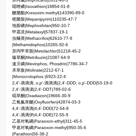
异丙威|Isoprocarb|2631-40-5
噁唑磷|Isoxathion|18854-01-8
醚菌酯|Kresoxim-methyl|143390-89-0
嘧菌胺|Mepanipyrim|110235-47-7
地胺磷|Mephosfolan|950-10-7
甲霜灵|Metalaxyl|57837-19-1
虫螨畏|Methacrifos|62610-77-9
|Methamidophos|10265-92-6
异丙甲草胺|Metolachlor|51218-45-2
嗪草酮|Metribuzin|21087-64-9
速灭磷|Mevinphos, Phosdrin|7786-34-7
禾草敌|Molinate|2212-67-1
|Monocrotophos |6923-22-4
2,4'-滴滴滴; o,p'-滴滴滴|2,4'-DDD; o,p'-DDD|53-19-0
2,4’-滴滴涕|2,4’-DDT|789-02-6
噁草酮|Oxadiazon|19666-30-9
乙氧氟草醚|Oxyﬂuorfen|42874-03-3
4,4’-滴滴滴|4,4’-DDD|72-54-8
4,4’-滴滴伊|4,4’-DDE|72-55-9
乙基对氧磷|Paraoxon-ethyl|311-45-5
甲基对氧磷|Paraoxon-methyl|950-35-6
|Parathion|56-38-2