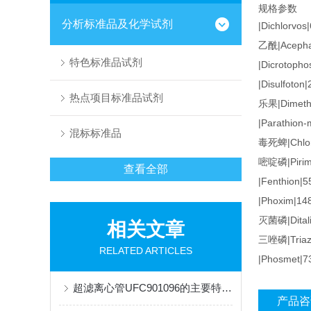
规格参数
分析标准品及化学试剂
|Dichlorvos
乙酰|Acepha
特色标准品试剂
|Dicrotopho
|Disulfoton
热点项目标准品试剂
乐果|Dimetho
|Parathion-
混标标准品
毒死蜱|Chlorpy
嘧啶磷|Pirimi
查看全部
|Fenthion|5
|Phoxim|14
灭菌磷|Ditali
相关文章
三唑磷|Triaz
RELATED ARTICLES
|Phosmet|7
超滤离心管UFC901096的主要特点和使用注意事项
产品咨