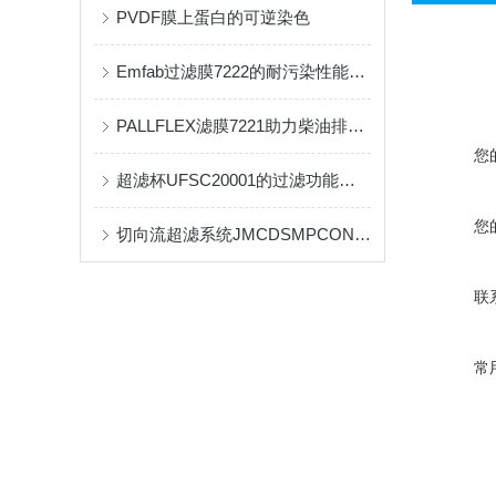
PVDF膜上蛋白的可逆染色
Emfab过滤膜7222的耐污染性能与清洁策略
PALLFLEX滤膜7221助力柴油排放物精准检测
您
超滤杯UFSC20001的过滤功能和创新设计介绍
您
切向流超滤系统JMCDSMPCON的性能优化与应用技巧分析
联
常