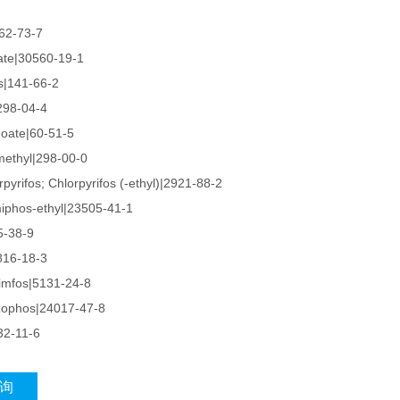
|62-73-7
te|30560-19-1
s|141-66-2
|298-04-4
ate|60-51-5
methyl|298-00-0
rifos; Chlorpyrifos (-ethyl)|2921-88-2
phos-ethyl|23505-41-1
5-38-9
816-18-3
mfos|5131-24-8
ophos|24017-47-8
32-11-6
询