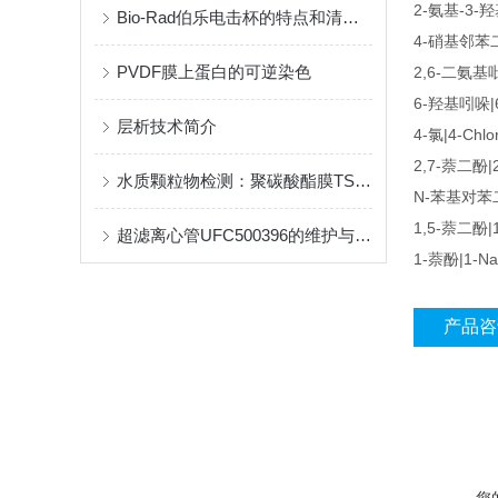
2-氨基-3-羟基
Bio-Rad伯乐电击杯的特点和清洗流程是怎样的
4-硝基邻苯二胺|
PVDF膜上蛋白的可逆染色
2,6-二氨基吡啶|
6-羟基吲哚|6-
层析技术简介
4-氯|4-Chlor
2,7-萘二酚|2,
水质颗粒物检测：聚碳酸酯膜TSTP14250的精准应用
N-苯基对苯二胺|
1,5-萘二酚|1,
超滤离心管UFC500396的维护与清洁指南
1-萘酚|1-Nap
产品咨