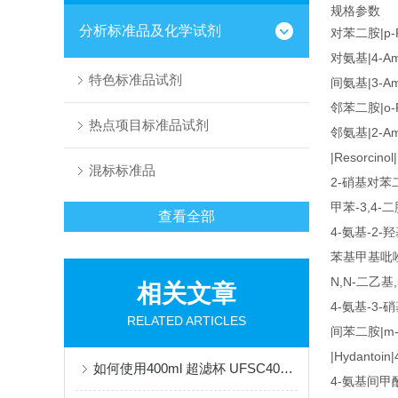
规格参数
分析标准品及化学试剂
对苯二胺|p-Ph
对氨基|4-Ami
特色标准品试剂
间氨基|3-Ami
邻苯二胺|o-Ph
热点项目标准品试剂
邻氨基|2-Ami
|Resorcinol
混标标准品
2-硝基对苯二胺|
甲苯-3,4-二胺|
查看全部
4-氨基-2-羟基
苯基甲基吡唑啉酮|
N,N-二乙基,
相关文章
4-氨基-3-硝基|
RELATED ARTICLES
间苯二胺|m-Ph
|Hydantoin|
如何使用400ml 超滤杯 UFSC40001进行高效过滤？
4-氨基间甲酚|4