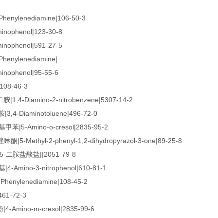
enylenediamine|106-50-3
nophenol|123-30-8
nophenol|591-27-5
enylenediamine|
nophenol|95-55-6
|108-46-3
1,4-Diamino-2-nitrobenzene|5307-14-2
3,4-Diaminotoluene|496-72-0
甲苯|5-Amino-o-cresol|2835-95-2
5-Methyl-2-phenyl-1,2-dihydropyrazol-3-one|89-25-8
5-二胺盐酸盐||2051-79-8
4-Amino-3-nitrophenol|610-81-1
enylenediamine|108-45-2
461-72-3
-Amino-m-cresol|2835-99-6