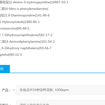
吡啶|2-Amino-3-hydroxypyridine|16867-03-1
4-Nitro-o-phenylenediamine|
2,6-Diaminopyridine|141-86-6
Hydroxyindole|2380-86-1
oresorcinol|95-88-5
7-Dihydroxynaphthalene|582-17-2
4-Aminodiphenylamine|101-54-2
5-Dihydroxy naphthalene|83-56-7
hthol|90-15-3
询
产品：