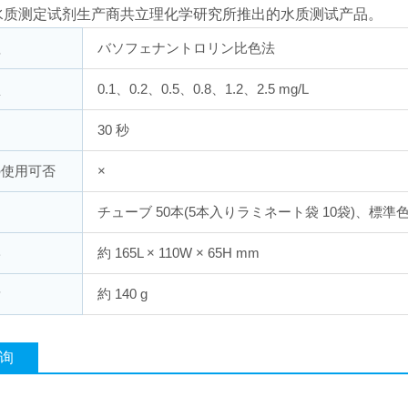
水质测定试剂生产商共立理化学研究所推出的水质测试产品。
理
バソフェナントロリン比色法
盛
0.1、0.2、0.5、0.8、1.2、2.5 mg/L
間
30 秒
の使用可否
×
チューブ 50本(5本入りラミネート袋 10袋)、標準色
形
約 165L × 110W × 65H mm
量
約 140 g
询