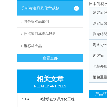
日本简易
分析标准品及化学试剂
測定原
特色标准品试剂
測定目
热点项目标准品试剂
測定時
海水で
混标标准品
内容物
查看全部
包装外
梱包重
相关文章
RELATED ARTICLES
产品咨
PALLFLEX滤膜在水源净化工程中的应用与清洁技术探索