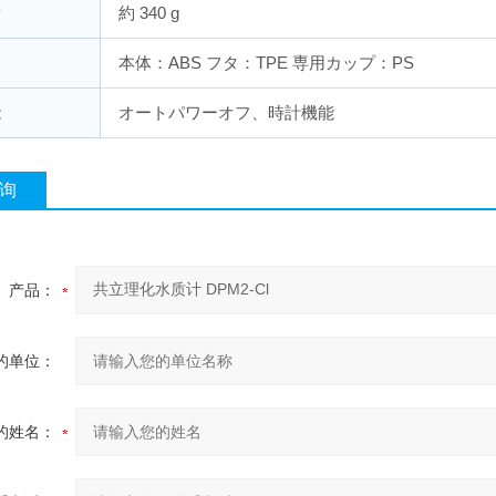
量
約 340 g
本体：ABS フタ：TPE 専用カップ：PS
能
オートパワーオフ、時計機能
询
产品：
的单位：
的姓名：