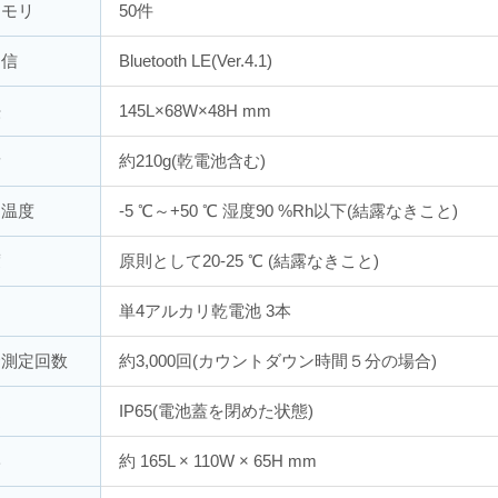
メモリ
50件
送信
Bluetooth LE(Ver.4.1)
法
145L×68W×48H mm
量
約210g(乾電池含む)
囲温度
-5 ℃～+50 ℃ 湿度90 %Rh以下(結露なきこと)
度
原則として20-25 ℃ (結露なきこと)
単4アルカリ乾電池 3本
命測定回数
約3,000回(カウントダウン時間５分の場合)
造
IP65(電池蓋を閉めた状態)
形
約 165L × 110W × 65H mm