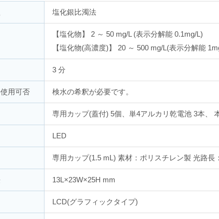
理
塩化銀比濁法
【塩化物】 2 ～ 50 mg/L (表示分解能 0.1mg/L)
囲
【塩化物(高濃度)】 20 ～ 500 mg/L(表示分解能 1mg
間
3 分
の使用可否
検水の希釈が必要です。
専用カップ(蓋付) 5個、単4アルカリ乾電池 3本、 
LED
専用カップ(1.5 mL) 素材：ポリスチレン製 光路長：
法
13L×23W×25H mm
LCD(グラフィックタイプ)