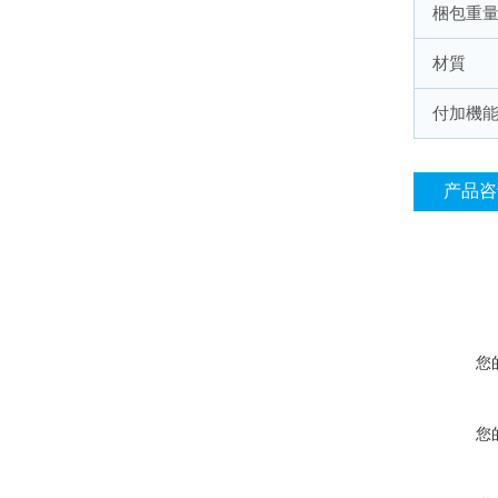
梱包重
材質
付加機
产品咨
您
您