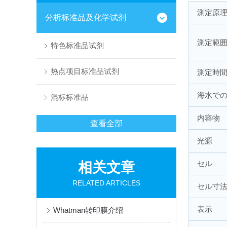
測定原
分析标准品及化学试剂
測定範
特色标准品试剂
热点项目标准品试剂
測定時
海水で
混标标准品
内容物
查看全部
光源
セル
相关文章
RELATED ARTICLES
セル寸
表示
Whatman转印膜介绍