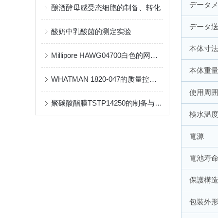
データ
酿酒酵母感受态细胞的制备、转化
データ
酸奶中乳酸菌的测定实验
本体寸
Millipore HAWG04700白色的网格滤膜确保了便利和无菌
本体重
WHATMAN 1820-047的质量控制与生产工艺
使用周
聚碳酸酯膜TSTP14250的制备与加工方法
検水温
電源
電池寿
保護構
包装外