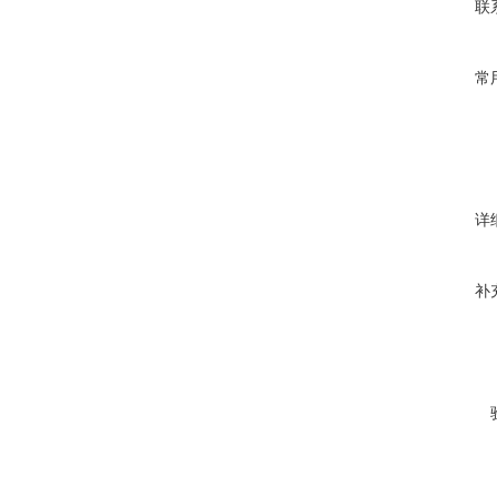
联
常
详
补