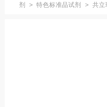
剂
>
特色标准品试剂
> 共立
质计 DPM2-SiO2