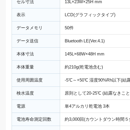
セル寸法
13L×23W×25H mm
表示
LCD(グラフィックタイプ)
データメモリ
50件
データ送信
Bluetooth LE(Ver.4.1)
本体寸法
145L×68W×48H mm
本体重量
約210g(乾電池含む)
使用周囲温度
-5℃～+50℃ 湿度90%Rh以下(
検水温度
原則として20-25℃ (結露なきこと
電源
単4アルカリ乾電池 3本
電池寿命測定回数
約3,000回(カウントダウン時間５