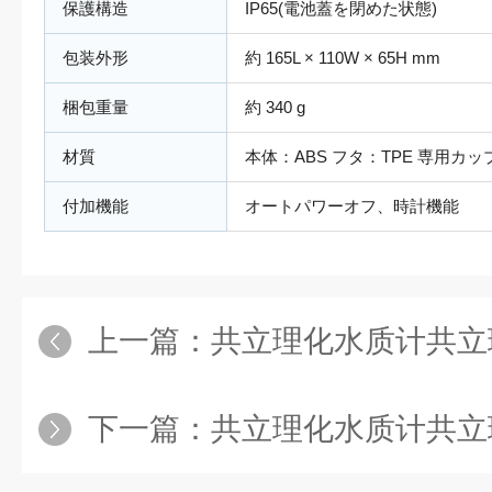
保護構造
IP65(電池蓋を閉めた状態)
包装外形
約 165L × 110W × 65H mm
梱包重量
約 340 g
材質
本体：ABS フタ：TPE 専用カッ
付加機能
オートパワーオフ、時計機能
上一篇：
共立理化水质计共立理化水
下一篇：
共立理化水质计共立理化水