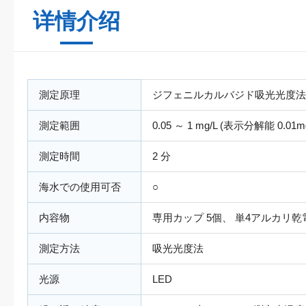
详情介绍
測定原理
ジフェニルカルバジド吸光光度法
測定範囲
0.05 ～ 1 mg/L (表示分解能 0.01mg
測定時間
2 分
海水での使用可否
○
内容物
専用カップ 5個、 単4アルカリ乾
測定方法
吸光光度法
光源
LED