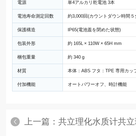
電源
単4アルカリ乾電池 3本
電池寿命測定回数
約3,000回(カウントダウン時間５
保護構造
IP65(電池蓋を閉めた状態)
包装外形
約 165L × 110W × 65H mm
梱包重量
約 340 g
材質
本体：ABS フタ：TPE 専用カッ
付加機能
オートパワーオフ、時計機能
上一篇：
共立理化水质计共立理化水质