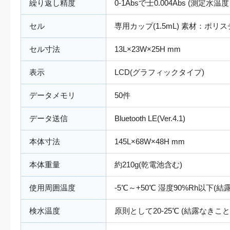
繰り返し精度
0-1Absで士0.004Abs (測定水温度
セル
専用カップ(1.5mL) 素材：ポリ
セル寸法
13L×23W×25H mm
表示
LCD(グラフィックタイプ)
データメモリ
50件
データ送信
Bluetooth LE(Ver.4.1)
本体寸法
145L×68W×48H mm
本体重量
約210g(乾電池含む)
使用周囲温度
-5℃～+50℃ 湿度90%Rh以下(
検水温度
原則として20-25℃ (結露なきこと