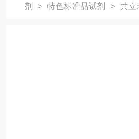
剂
>
特色标准品试剂
> 共立
质计 DPM2-Cr6+