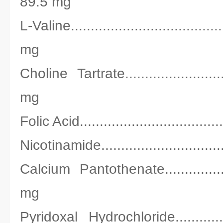
89.5 mg
L-Valine...................................
mg
Choline Tartrate..........................
mg
Folic Acid...................................
Nicotinamide...............................
Calcium Pantothenate...................
mg
Pyridoxal Hydrochloride................