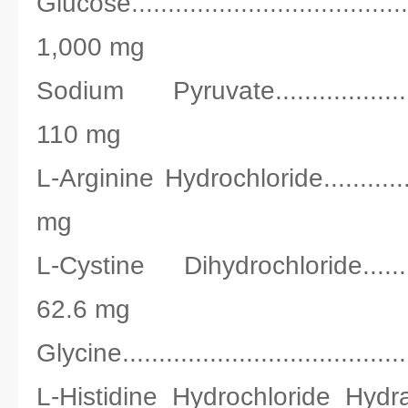
Glucose.......................................
1,000 mg
Sodium Pyruvate.........................
110 mg
L-Arginine Hydrochloride................
mg
L-Cystine Dihydrochloride.............
62.6 mg
Glycine......................................
L-Histidine Hydrochloride Hydrate....