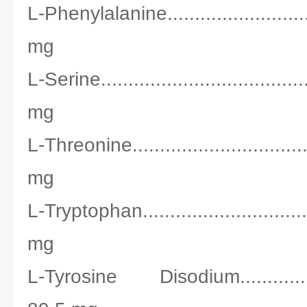
L-Phenylalanine..........................
mg
L-Serine...................................
mg
L-Threonine................................
mg
L-Tryptophan..............................
mg
L-Tyrosine Disodium...................