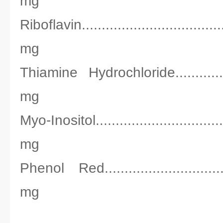
mg
Riboflavin.................................
mg
Thiamine Hydrochloride................
mg
Myo-Inositol..............................
mg
Phenol Red................................
mg