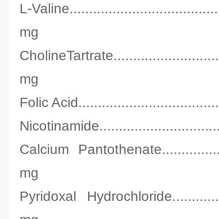
L-Valine...................................
mg
CholineTartrate...........................
mg
Folic Acid...................................
Nicotinamide...............................
Calcium Pantothenate...................
mg
Pyridoxal Hydrochloride................