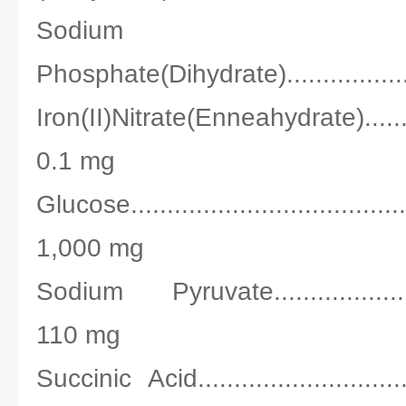
Sodium Dih
Phosphate(Dihydrate)...............
Iron(II)Nitrate(Enneahydrate)...........
0.1 mg
Glucose.......................................
1,000 mg
Sodium Pyruvate.........................
110 mg
Succinic Acid.............................