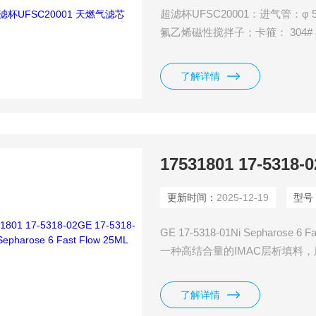
超滤杯UFSC20001：进气管：
氟乙烯磁性搅拌子；卡箍： 304
有机玻璃；导流片：尼龙。
了解详情
更新时间：
2025-12-19
型号
GE 17-5318-01Ni Sepharose 6 F
一种高结合量的IMAC层析填料
的良好选择。这是一款常规的填
点，是组氨酸标签手动纯化的常
了解详情