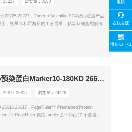
：
23227
浏览量：
8160
电话
23225 23227，Thermo Scientific BCA蛋白定量产品
在线交流
作用，衡量亲和层析后的组分含量，估算从细胞裂解液
选融合蛋白。
微信扫一扫
26616 26617Thermo预染蛋白Marker10-180KD 26616 26617
：
26616 26617
浏览量：
24926
616 26617，PageRuler™ Prestained Protein
 Scientific PageRuler 预染Ladder 是一种由10 个蓝染、
80kDa） 组成的混合物。