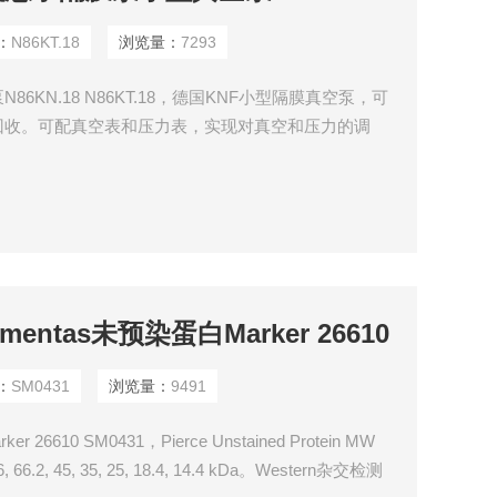
：
N86KT.18
浏览量：
7293
6KN.18 N86KT.18，德国KNF小型隔膜真空泵，可
回收。可配真空表和压力表，实现对真空和压力的调
抽取一般有机溶剂或酸碱型气体。 可24小时连续运转，
有N811抽速为11.5（l/min）可选择。可*替代水
rmentas未预染蛋白Marker 26610
：
SM0431
浏览量：
9491
r 26610 SM0431，Pierce Unstained Protein MW
.2, 45, 35, 25, 18.4, 14.4 kDa。Western杂交检测