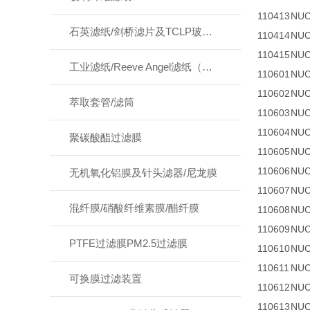
110413
NUC
石英滤纸/剑桥滤片及TCLP玻纤滤纸
110414
NUC
110415
NUC
工业滤纸/Reeve Angel滤纸（啤酒牛奶等）
110601
NUC
110602
NUC
萃取套管/滤筒
110603
NUC
110604
NUC
聚碳酸酯过滤膜
110605
NUC
110606
NUC
无机氧化铝膜及针头滤器/尼龙膜
110607
NUC
混纤膜/硝酸纤维素膜/醋纤膜
110608
NUC
110609
NUC
PTFE过滤膜PM2.5过滤膜
110610
NUC
110611
NUC
可换膜过滤装置
110612
NUC
110613
NUC