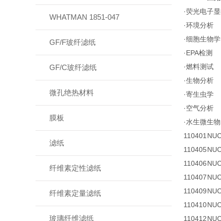
·荧光电子
WHATMAN 1851-047
·环境分析
·细胞生物学
GF/F玻纤滤纸
·EPA检测
·燃料测试
GF/C玻纤滤纸
·生物分析
微孔绝热材料
·寄生虫学
·空气分析
膜板
·水生微生物
110401
NUC
滤纸
110405
NUC
110406
NUC
纤维素定性滤纸
110407
NUC
110409
NUC
纤维素定量滤纸
110410
NUC
玻璃纤维滤纸
110412
NUC