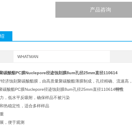
产品咨询
绍
WHATMAN
聚碳酸酯PC膜Nuclepore径迹蚀刻膜8um孔径25mm直径110614
pore™经济蚀刻聚碳酸酯膜，由高质量聚碳酸酯薄膜制成，孔径精确、流
聚碳酸酯PC膜Nuclepore径迹蚀刻膜8um孔径25mm直径110614
特性
附力，低水平反吸附，确保样品不被污染
性和热稳定性，适合多样样品
皮重
平展，便于观测