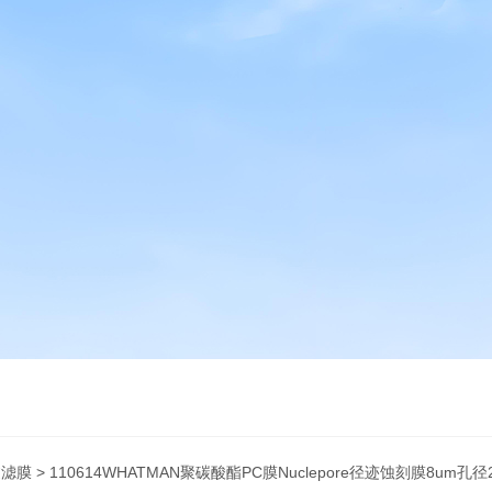
过滤膜
> 110614WHATMAN聚碳酸酯PC膜Nuclepore径迹蚀刻膜8um