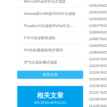
Mini-UniPrep非针头式滤器
110614
NUC
110615
NUC
Autovial及Uniflo及GD/X针头滤器
110616
NUC
Puradisc针头滤器/ReZist针头滤器
110637
NUC
110656
NUC
FTA卡及诊断类滤纸
110657
NUC
110659
NUC
PH试纸/擦镜纸/防护膜等
110809
NUC
111101
NUC
空气过滤器/囊式滤器
111103
NUC
111104
NUC
查看全部
111105
NUC
111106
NUC
111107
NUC
相关文章
111108
NUC
RELATED ARTICLES
111109
NUC