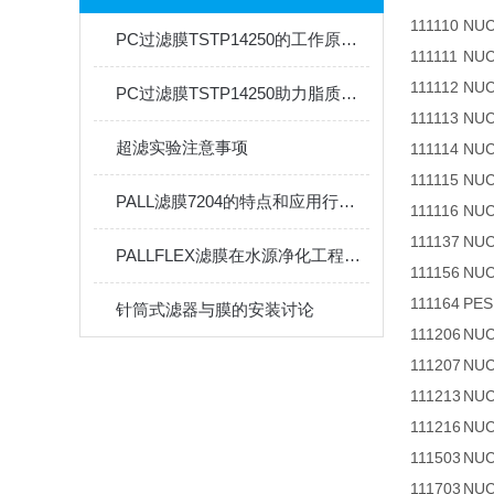
111110
NUC
PC过滤膜TSTP14250的工作原理及其在各种行业中的应用
111111
NUC
111112
NUC
PC过滤膜TSTP14250助力脂质体挤出，提升实验效率
111113
NUC
超滤实验注意事项
111114
NUC
111115
NUC
PALL滤膜7204的特点和应用行业说明
111116
NUC
111137
NUC
PALLFLEX滤膜在水源净化工程中的应用与清洁技术探索
111156
NUC
111164
PES
针筒式滤器与膜的安装讨论
111206
NUC
111207
NUC
111213
NUC
111216
NUC
111503
NUC
111703
NUC