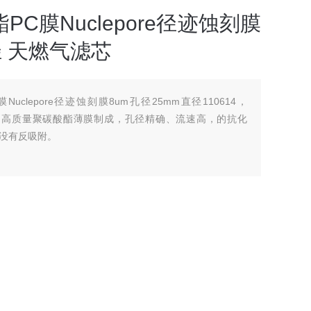
PC膜Nuclepore径迹蚀刻膜
径 天燃气滤芯
Nuclepore径迹蚀刻膜8um孔径25mm直径110614，
膜，由高质量聚碳酸酯薄膜制成，孔径精确、流速高，的抗化
没有反吸附。