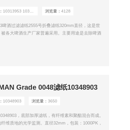
：
10313953 10313947
浏览量：
4128
s 1313953啤酒过滤滤纸2555号折叠滤纸320mm直径，这是世
，被各大啤酒生产厂家普遍采用。主要用途是去除啤酒
门过滤捣碎麦芽和麦芽汁，测定过滤速度、发酵度、色
物中的活性碳酸钙含量等一系列指标，NO.2555号滤
的严格质量控
MAN Grade 0048滤纸10348903
：
10348903
浏览量：
3650
48滤纸10348903，底部加厚滤纸，有纤维素和聚酯混合而成。
维质地的光学监测。直径32mm，包装：1000PK，