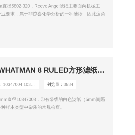
0mm直径5802-320，Reeve Angel滤纸主要面向机械工
行业要求，属于非惊喜化学分析的一种滤纸，因此这类
等分析，但是常用于啤酒样品的快速过滤。
10347004 10347009WHATMAN 8 RULED方形滤纸70mm直径10347008
：
10347004 10347009
浏览量：
3584
70mm直径10347008，印有绿线的白色滤纸（5mm间隔
各种样本类型中杂质的常规检查。