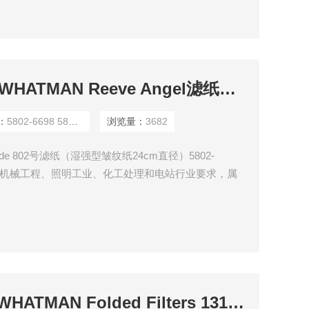
5802-6698 5802-125WHATMAN Reeve Angel滤纸Grade 802号滤纸（湿强型皱纹纸24cm直径）
：
5802-6698 5802-125
浏览量：
3682
Grade 802号滤纸（湿强型皱纹纸24cm直径）5802-
纸主要面向机械工程、照明工业、化工处理和电站行业要求，属
因此这类滤纸一般不推荐用在只要、环境等分析，但是
10313953 10313947WHATMAN Folded Filters 1313953啤酒过滤滤纸2555号折叠滤纸