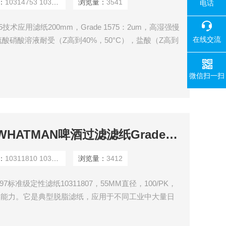
：
10314753 10314844
浏览量：
3541
电话
 1575技术应用滤纸200mm，Grade 1575：2um，高湿强慢
在线交流
硝酸溶液耐受（Z高到40%，50°C），盐酸（Z高到
5%，20°C）和碱金属（Z高到10%，20°C）。
微信扫一扫
10311810 10311811WHATMAN啤酒过滤滤纸Grade 597标准级定性滤纸10311807
：
10311810 10311811
浏览量：
3412
97标准级定性滤纸10311807，55MM直径，100/PK，
保留能力。它是典型脱脂滤纸，应用于不同工业中大量日
含量的测定），从酒和饮料中去除二氧化碳和混浊物，
为597 ½。