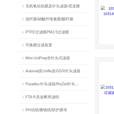
无机氧化铝膜及针头滤器/尼龙膜
混纤膜/硝酸纤维素膜/醋纤膜
PTFE过滤膜PM2.5过滤膜
可换膜过滤装置
Mini-UniPrep非针头式滤器
Autovial及Uniflo及GD/X针头滤器
Puradisc针头滤器/ReZist针头滤器
FTA卡及诊断类滤纸
PH试纸/擦镜纸/防护膜等