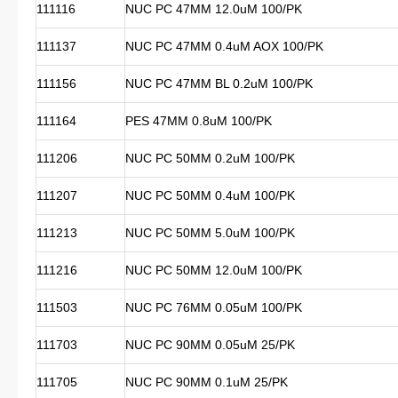
111116
NUC PC 47MM 12.0uM 100/PK
111137
NUC PC 47MM 0.4uM AOX 100/PK
111156
NUC PC 47MM BL 0.2uM 100/PK
111164
PES 47MM 0.8uM 100/PK
111206
NUC PC 50MM 0.2uM 100/PK
111207
NUC PC 50MM 0.4uM 100/PK
111213
NUC PC 50MM 5.0uM 100/PK
111216
NUC PC 50MM 12.0uM 100/PK
111503
NUC PC 76MM 0.05uM 100/PK
111703
NUC PC 90MM 0.05uM 25/PK
111705
NUC PC 90MM 0.1uM 25/PK