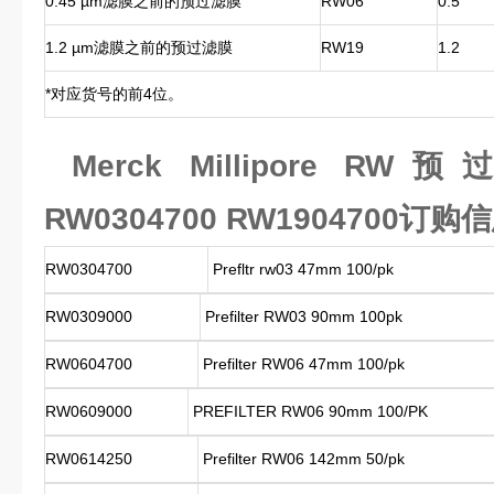
0.45 µm滤膜之前的预过滤膜
RW06
0.5
1.2 µm滤膜之前的预过滤膜
RW19
1.2
*对应货号的前4位。
Merck Millipore RW
RW0304700 RW1904700订购
RW0304700
Prefltr rw03 47mm 100/pk
RW0309000
Prefilter RW03 90mm 100pk
RW0604700
Prefilter RW06 47mm 100/pk
RW0609000
PREFILTER RW06 90mm 100/PK
RW0614250
Prefilter RW06 142mm 50/pk