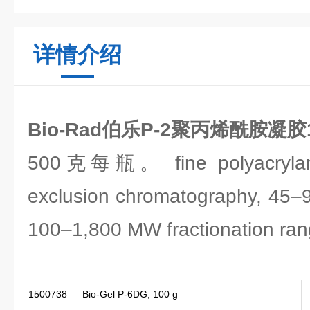
详情介绍
Bio-Rad伯乐P-2聚丙烯酰胺凝胶1
500克每瓶。 fine polyacrylami
exclusion chromatography, 45–
100–1,800 MW fractionation ran
1500738
Bio-Gel P-6DG, 100 g