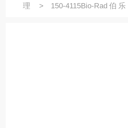
理
> 150-4115Bio-Ra
1504115