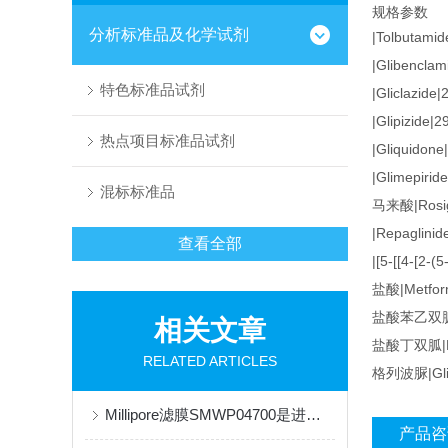
规格参数
分析标准品及化学试剂
|Tolbutamid
|Glibenclam
特色标准品试剂
|Gliclazide
|Glipizide|
热点项目标准品试剂
|Gliquidone
|Glimepirid
混标标准品
马来酸|Rosigl
|Repaglinid
查看全部
|[5-[[4-[2-(
盐酸|Metform
盐酸苯乙双胍|Ph
相关文章
盐酸丁双胍|Buf
RELATED ARTICLES
格列波脲|Glib
Millipore滤膜SMWP04700是进行流体过滤和纯化的关键工具
产品咨