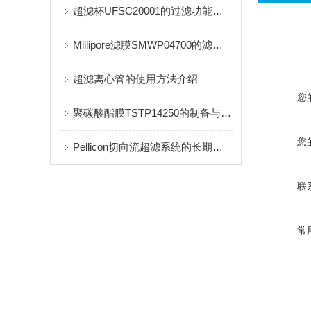
超滤杯UFSC20001的过滤功能和创新设计介绍
Millipore滤膜SMWP04700的滤膜材料与技术分析
超滤离心管的使用方法介绍
您
聚碳酸酯膜TSTP14250的制备与加工方法
您
Pellicon切向流超滤系统的长期稳定运行依赖于科学的清洗与维护策略
联
常