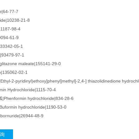
e|64-77-7
ide|10238-21-8
|21187-98-4
29094-61-9
|33342-05-1
e|93479-97-1
itazone maleate|155141-29-0
e|135062-02-1
5-Ethyl-2-pyridinyl)ethoxy]phenyl]methyl]-2,4-] thiazolidinedione hydroc
in Hydrochloride|1115-70-4
enformin hydrochloride|834-28-6
ormin hydrochloride|1190-53-0
ornuride|26944-48-9
询