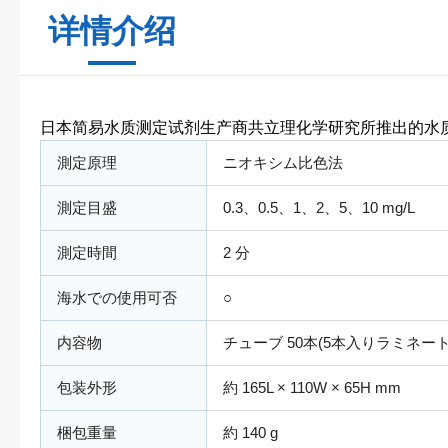
详情介绍
日本简易水质测定试剂生产商共立理化学研究所推出的水
測定原理
ニオキシム比色法
測定目盛
0.3、0.5、1、2、5、10 mg/L
測定時間
2 分
海水での使用可否
○
内容物
チューブ 50本(5本入りラミネート
包装外形
約 165L × 110W × 65H mm
梱包重量
約 140 g