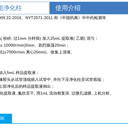
能净化柱
使用介绍
09.22-2016、NYT2071-2011 和《中国药典》中中药检测等
样品( 粉碎, 过1mm 分样筛) 加入25mL 提取液( 乙腈) 混匀；
≥ 10000r/min)5min、剧烈振荡20min；
机(≥7000r/min 离心20min)、收集上清液。
中加入5mL 样品提取液；
化柱橡胶头从试管顶端插入试管中, 并向下压净化柱至试管底端；
化柱上部净化后的样品提取液倒出；
 净化提取液, 氮吹至干, 用1mL 流动相复溶, 过微孔滤膜, 上机分析。
询