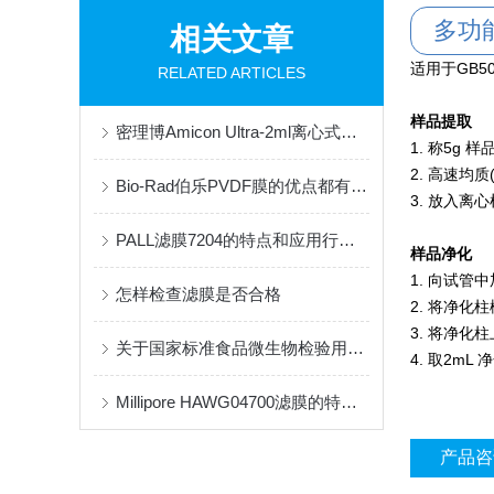
多功
相关文章
适用于GB50
RELATED ARTICLES
样品提取
密理博Amicon Ultra-2ml离心式超滤管：生物分子分离的精密工具
1. 称5g 
2. 高速均质(
Bio-Rad伯乐PVDF膜的优点都有哪些？
3. 放入离心
PALL滤膜7204的特点和应用行业说明
样品净化
1. 向试管
怎样检查滤膜是否合格
2. 将净
3. 将净
关于国家标准食品微生物检验用培养基
4. 取2mL
Millipore HAWG04700滤膜的特性与优点是什么
产品咨