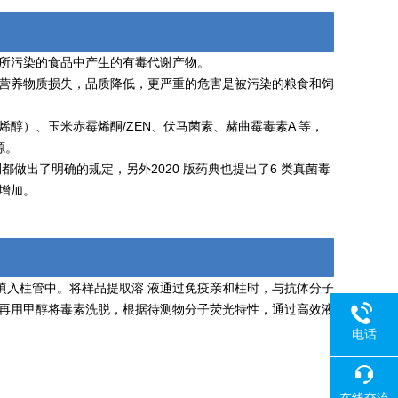
其所污染的食品中产生的有毒代谢产物。
 营养物质损失，品质降低，更严重的危害是被污染的粮食和饲
醇）、玉米赤霉烯酮/ZEN、伏马菌素、赭曲霉毒素A 等，
源。
素检测都做出了明确的规定，另外2020 版药典也提出了6 类真菌毒
增加。
填入柱管中。将样品提取溶 液通过免疫亲和柱时，与抗体分子
，再用甲醇将毒素洗脱，根据待测物分子荧光特性，通过高效液
电话