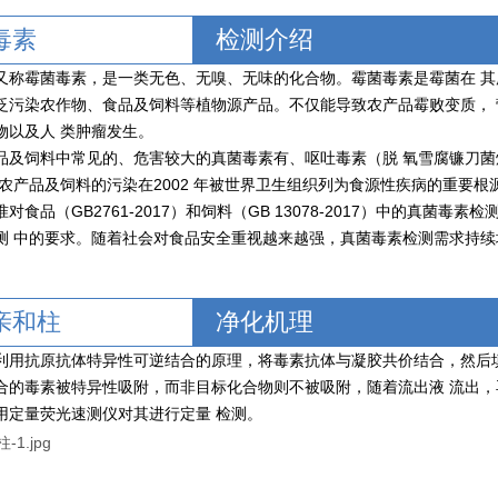
毒素
检测介绍
又称霉菌毒素，是一类无色、无嗅、无味的化合物。霉菌毒素是霉菌在 
泛污染农作物、食品及饲料等植物源产品。不仅能导致农产品霉败变质，
物以及人 类肿瘤发生。
品及饲料中常见的、危害较大的真菌毒素有、呕吐毒素（脱 氧雪腐镰刀菌烯
对农产品及饲料的污染在2002 年被世界卫生组织列为食源性疾病的重要根
对食品（GB2761-2017）和饲料（GB 13078-2017）中的真菌毒
测 中的要求。随着社会对食品安全重视越来越强，真菌毒素检测需求持续
亲和柱
净化机理
利用抗原抗体特异性可逆结合的原理，将毒素抗体与凝胶共价结合，然后
合的毒素被特异性吸附，而非目标化合物则不被吸附，随着流出液 流出
用定量荧光速测仪对其进行定量 检测。