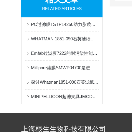
RELATED ARTICLES
PC过滤膜TSTP14250助力脂质体挤出，提升实验效率
WHATMAN 1851-090石英滤纸的特性是其高温稳定性
Emfab过滤膜7222的耐污染性能与清洁策略
Millipore滤膜SMWP04700是进行流体过滤和纯化的关键工具
探讨Whatman1851-090石英滤纸的特点、用途以及优点
MINIPELLICON超滤夹具JMCDSMPCON的主要部件和优点概述
上海根生生物科技有限公司