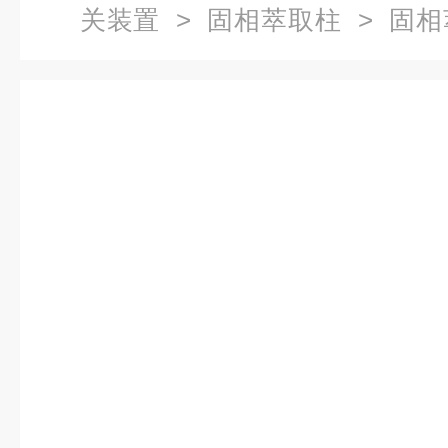
关装置
>
固相萃取柱
> 固相萃
SCX ／ 强阳离子交换小柱