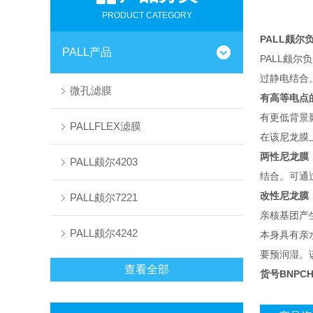
PRODUCT CATEGORY
PALL颇尔负
PALL产品
PALL颇尔负
过静电结合
微孔滤膜
有高等电点
有更低背景
PALLFLEX滤膜
在该尼龙膜
两性尼龙膜
PALL颇尔4203
结合。可通
改性尼龙膜
PALL颇尔7221
亲核基团产
PALL颇尔4242
本身具有亲
要预润湿。
查看全部
货号BNPC