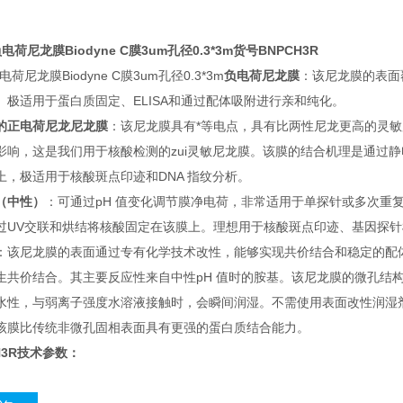
电荷尼龙膜Biodyne C膜3um孔径0.3*3m货号BNPCH3R
电荷尼龙膜Biodyne C膜3um孔径0.3*3m
负电荷尼龙膜
：该尼龙膜的表面
。极适用于蛋白质固定、ELISA和通过配体吸附进行亲和纯化。
的正电荷尼龙尼龙膜
：该尼龙膜具有*等电点，具有比两性尼龙更高的灵
影响，这是我们用于核酸检测的zui灵敏尼龙膜。该膜的结合机理是通过静
上，极适用于核酸斑点印迹和DNA 指纹分析。
（中性）
：可通过pH 值变化调节膜净电荷，非常适用于单探针或多次重
过UV交联和烘结将核酸固定在该膜上。理想用于核酸斑点印迹、基因探针检
：该尼龙膜的表面通过专有化学技术改性，能够实现共价结合和稳定的配
生共价结合。其主要反应性来自中性pH 值时的胺基。该尼龙膜的微孔结构可
水性，与弱离子强度水溶液接触时，会瞬间润湿。不需使用表面改性润湿
该膜比传统非微孔固相表面具有更强的蛋白质结合能力。
H3R技术参数：