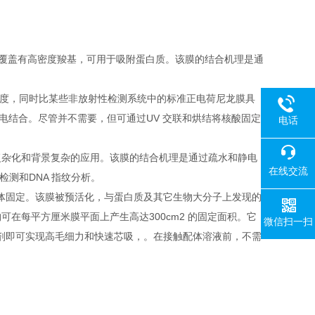
覆盖有高密度羧基，可用于吸附蛋白质。该膜的结合机理是通
敏度，同时比某些非放射性检测系统中的标准正电荷尼龙膜具
电结合。尽管并不需要，但可通过UV 交联和烘结将核酸固定
电话
复杂化和背景复杂的应用。该膜的结合机理是通过疏水和静电
在线交流
测和DNA 指纹分析。
体固定。该膜被预活化，与蛋白质及其它生物大分子上发现的
在每平方厘米膜平面上产生高达300cm2 的固定面积。它
微信扫一扫
剂即可实现高毛细力和快速芯吸，。在接触配体溶液前，不需