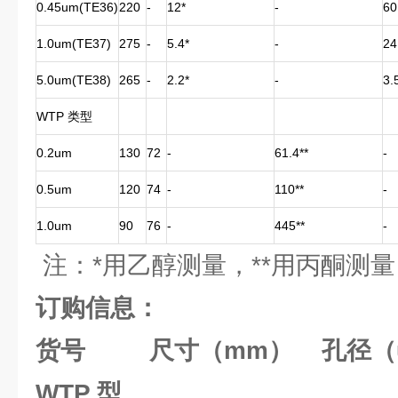
0.45um(TE36)
220
-
12*
-
60
1.0um(TE37)
275
-
5.4*
-
24
5.0um(TE38)
265
-
2.2*
-
3.
WTP 类型
0.2um
130
72
-
61.4**
-
0.5um
120
74
-
110**
-
1.0um
90
76
-
445**
-
注：*用乙醇测量，**用丙酮测量
订购信息：
货号 尺寸（mm） 孔径（u
WTP 型