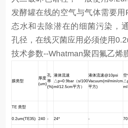
发酵罐在线的空气与气体需要用P
态水和去除潜在的细菌污染，通常使用
孔径，在线灭菌应用必须使用0.2
技术参数--Whatman聚四氟乙烯
孔
液体流速
液体流速@10psi
空
厚度
膜类型
率
△p=0.9bar（s/100
Vacuum(ml/min/cm
△p
(um)
(%)
ml/12.5cm平方）
平方)
m
TE 类型
0.2um(TE35)
240
-
24*
-
70