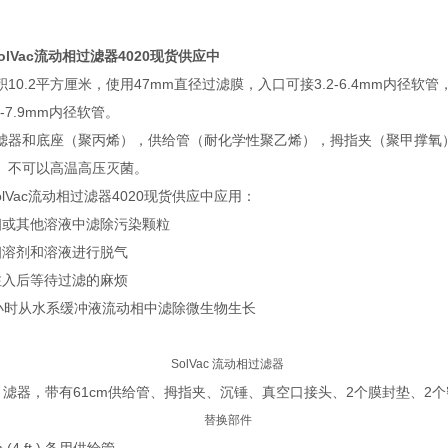
SolVac流动相过滤器4020现货供应中
10.2平方厘米，使用47mm直径过滤膜，入口可接3.2-6.4mm内径软管，出
-7.9mm内径软管。
滤器和底座（聚丙烯），供给管（耐化学性聚乙烯），拇指夹（聚甲撑氧
。不可以高温高压灭菌。
SolVac流动相过滤器4020现货供应中应用：
相或其他溶液中滤除污染颗粒
相溶剂和溶液进行脱气
注入后等待过滤的麻烦
4小时从水系缓冲液流动相中滤除微生物生长
SolVac 流动相过滤器
Vac 滤器，带有61cm供给管、拇指夹、沉锤、真空口接头、2个膜封垫、2
替换部件