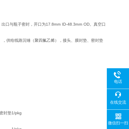
口与瓶子密封，开口为17.8mm ID-48.3mm OD。真空口
），供给线路沉锤（聚四氟乙烯），接头、膜封垫、密封垫
电话
在线交流
个密封垫
1/pkg
微信扫一扫