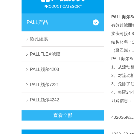
PRODUCT CATEGORY
PALL颇尔
PALL产品
有效过滤面积
接头可接4.8
微孔滤膜
结构材料：
（聚乙烯）
PALLFLEX滤膜
PALL颇尔
1、从流动
PALL颇尔4203
2、对流动
3、免除了
PALL颇尔7221
4、每隔2
PALL颇尔4242
订购信息：
查看全部
4020
Sol