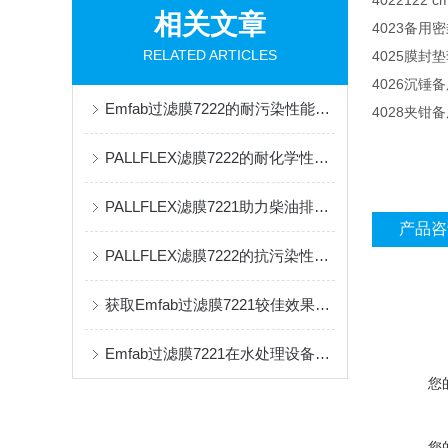
4022
122 c
相关文章
4023
备用密
RELATED ARTICLES
4025
膜封垫
4026
沉锤备
Emfab过滤膜7222的耐污染性能与清洁策略
4028
夹钳备
PALLFLEX滤膜7222的耐化学性与过滤效果
PALLFLEX滤膜7221助力柴油排放物精准检测
产品咨
PALLFLEX滤膜7222的抗污染性与自清洁技术
获取Emfab过滤膜7221较佳效果的关键步骤
Emfab过滤膜7221在水处理设备中的远程监控系统设计
您
您