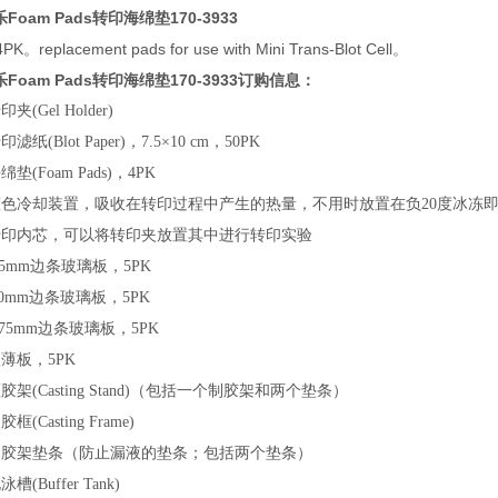
乐Foam Pads转印海绵垫170-3933
PK。replacement pads for use with Mini Trans-Blot Cell。
乐Foam Pads转印海绵垫170-3933
订购信息：
转印夹
(Gel Holder)
转印滤纸
(Blot Paper)，7.5
×
10 cm，50PK
海绵垫
(Foam Pads)，4PK
蓝色冷却装置，吸收在转印过程中产生的热量，不用时放置在负
20
度冰冻
转印内芯，可以将转印夹放置其中进行转印实验
.5mm边条玻璃板，5PK
.0mm边条玻璃板，5PK
.75mm边条玻璃板，5PK
薄板，5PK
灌胶架
(Casting Stand)
（
包括一个制胶架和两个垫条
）
制胶框
(Casting Frame)
制胶架垫条（
防止漏液的垫条；包括两个垫条
）
电泳槽
(Buffer Tank)