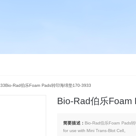
933Bio-Rad伯乐Foam Pads转印海绵垫170-3933
Bio-Rad伯乐Foam
简要描述：
Bio-Rad伯乐Foam Pads转
for use with Mini Trans-Blot Cell。