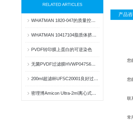
RELATED ARTICLES
产品咨
WHATMAN 1820-047的质量控制与生产工艺
WHATMAN 10417104脂质体挤出滤膜的工艺主要包括哪些步骤？
PVDF转印膜上蛋白的可逆染色
您
无菌PVDF过滤膜HVWP047S6的工作原理及过滤效率分析
200ml超滤杯UFSC20001良好过滤，健康共享
您
密理博Amicon Ultra-2ml离心式超滤管：生物分子分离的精密工具
联
常