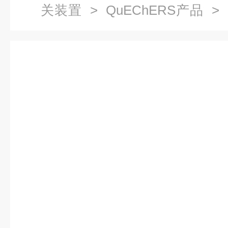
关装置
>
QuEChERS产品
> 
ⅢGB 23200.121-2021 农残方法