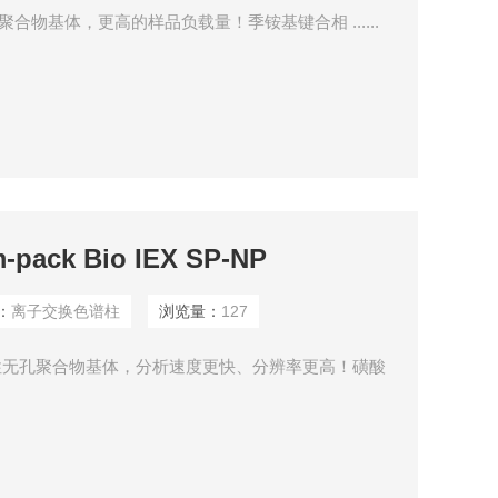
亲水性多孔聚合物基体，更高的样品负载量！季铵基键合相 ......
ck Bio IEX SP-NP
：
离子交换色谱柱
浏览量：
127
P-NP 亲水性无孔聚合物基体，分析速度更快、分辨率更高！磺酸