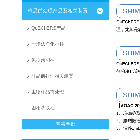
SHI
样品前处理产品及相关装置
QuEChER
QuEChERS产品
理，尤其是
一步法净化小柱
SHI
免疫亲和柱
QuECh
剂的净化管
样品前处理相关装置
生物样品前处理
SHI
【AOAC 20
固相萃取柱
1、准确称取1
2、剧烈振摇1m
查看全部
3、转移1mL