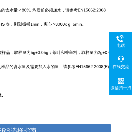
含水量＜80%, 均质前必须加水，请参考EN15662:2008
S ③，剧烈振摇1min，离心 >3000x g, 5min。
。
电话
品，取样量为5g±0.05g；茶叶和香辛料，取样量为2g±0.0
在线交流
品的含水量及需要加入水的量，请参考EN15662:2008(E)
微信扫一扫
析。
hERS选择指南