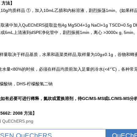
2 方法】
10g均质样品 ①，加入10mL乙腈和内标溶液，剧烈振荡1min。(如果样品的
中加入QuEChERS提取盐包4g MgSO4+1g NaCl+1g TSCD+0.5g DH
或6mL上清液到dSPE净化管中，剧烈振摇1min，离心 >3000x g, 5min
样量取决于样品基质，水果和蔬菜类样品,取样量为10g±0.1g，谷物和蜂蜜样
水量<80%的时候，必须在样品均质前加入足量的冷水(<4°℃)，各种常见样
-柠檬酸钠，DHS-柠檬酸氢二钠
如有必要可进行稀释，氮吹或置换溶剂，待GC/MS-MS或LC/MS-MS分
5662: 2008 方法】
MSEN QuEChERS
QuEC