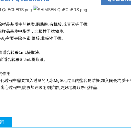
除样品基质中的糖类,脂肪酸,有机酸,花青素等干扰;
去除样品基质中脂类，非极性干扰物质;
化碳)主要去除色素,甾醇,非极性干扰。
管适合转移1mL提取液;
化管适合转移6-8mL提取液。
的作用
净化过程中需要加入过量的无水MgS0,,过量的盐容易结块,加入陶瓷均质
和离心过程中,能够加速吸附剂扩散,更好地提取净化样品。
询