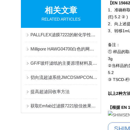
【EN 1566
相关文章
1、准确称取
(E) 5.2 ② )
RELATED ARTICLES
2、向上述提取液
3、转移1mL
PALLFLEX滤膜7222的耐化学性与过滤效果
备注：
Millipore HAWG04700白色的网格滤膜确保了便利和无菌
① 样品的取
3g
GF/F玻纤滤纸的主要原理材料及特点用途是什么
②当样品的含
5.2
切向流超滤系统JMCDSMPCON的性能优化与应用技巧分析
③ TSCD
提高超滤回收率方法
以上2种方法
获取Emfab过滤膜7221较佳效果的关键步骤
【根据 EN 1
SHI