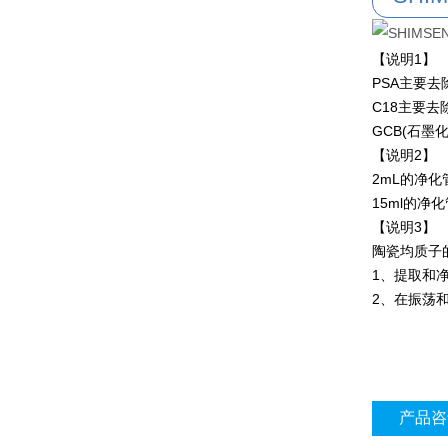
【说明1】
PSA主要去
C18主要
GCB(石墨
【说明2】
2mL的净化
15ml的净
【说明3】
陶瓷均质子
1、提取和
2、在振荡
产品咨