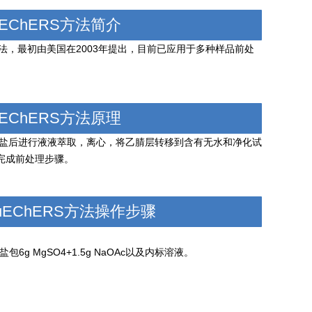
uEChERS方法简介
作为一种样品前处理方法，最初由美国在2003年提出，目前已应用于多种样品前处
uEChERS方法原理
冲盐后进行液液萃取，离心，将乙腈层转移到含有无水和净化试
完成前处理步骤。
uEChERS方法操作步骤
包6g MgSO4+1.5g NaOAc以及内标溶液。
。