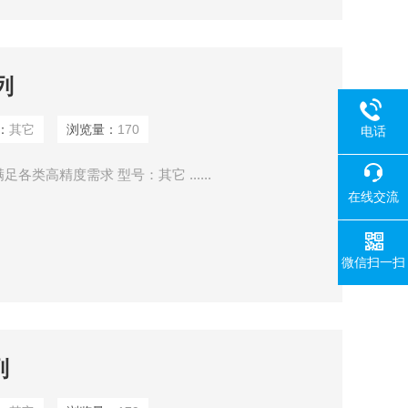
列
：
其它
浏览量：
170
电话
类高精度需求 型号：其它 ......
在线交流
微信扫一扫
列