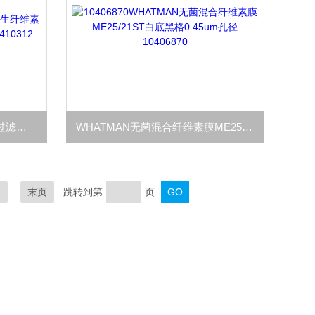
WHATMAN RC58再生纤维素过滤膜0.2um孔径47mm直径10410312
WHATMAN无菌混合纤维素膜ME25/21ST白底黑格0.45um孔径10406870
页
末页
跳转到第
页