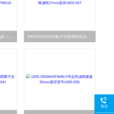
Bio-Rad伯乐Goat Anti-Mouse IgG（H+L）-HRP山羊抗小鼠1706516
WHATMAN沃特曼GF/A玻璃纤维滤纸37mm直径1820-037
电话