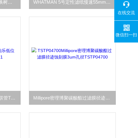
Bio-Rad伯乐AG1-X4阴离子交换树脂100–200目氯型1401341
WHATMAN 5号定性滤纸慢速55mm直径货号1005-055
在线交流
微信扫一扫
Bio-Rad伯乐低位0.2ml PCR 8联管TLS0851
Millipore密理博聚碳酸酯过滤膜径迹蚀刻膜3um孔径TSTP04700